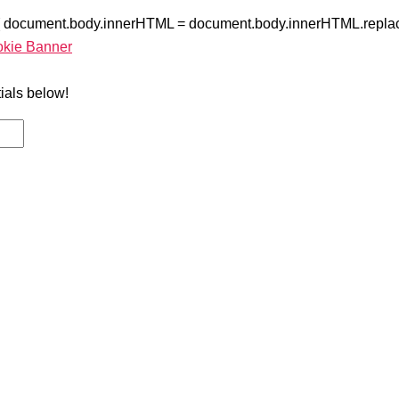
{ document.body.innerHTML = document.body.innerHTML.replac
okie Banner
tials below!