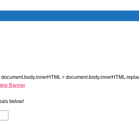
{ document.body.innerHTML = document.body.innerHTML.replac
okie Banner
tials below!