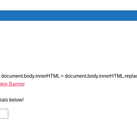
{ document.body.innerHTML = document.body.innerHTML.replac
okie Banner
tials below!