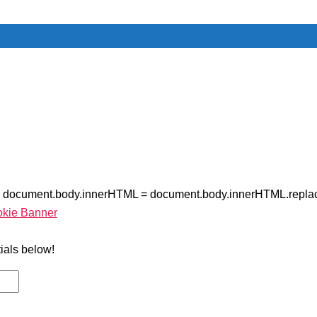
{ document.body.innerHTML = document.body.innerHTML.replac
okie Banner
tials below!