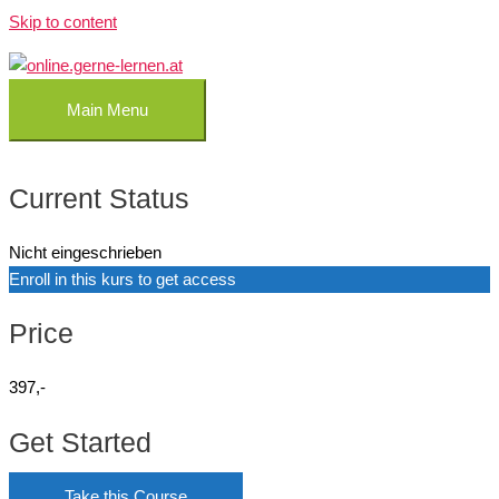
Skip to content
Main Menu
Current Status
Nicht eingeschrieben
Enroll in this kurs to get access
Price
397,-
Get Started
Take this Course